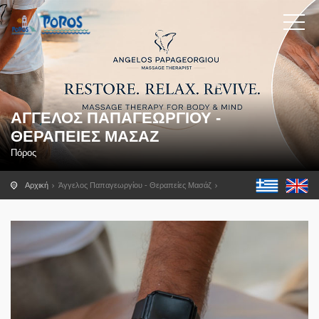
ΆΓΓΕΛΟΣ ΠΑΠΑΓΕΩΡΓΊΟΥ -
ΘΕΡΑΠΕΊΕΣ ΜΑΣΆΖ
Πόρος
Αρχική
Άγγελος Παπαγεωργίου - Θεραπείες Μασάζ