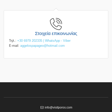
Στοιχεία επικοινωνίας
Τηλ.:
+30 6979 202335 | WhatsApp - Viber
E-mail:
aggelospapageo@hotmail.com
info@visitporos.com