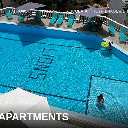
ΚΗ
ΠΛΗΡΟΦΟΡΙΕΣ
ΠΑΡΑΛΙΕΣ
ΑΞΙΟΘΕΑΤΑ
ΤΟΥΡΙΣΤΙΚΟΣ & Ε
 APARTMENTS