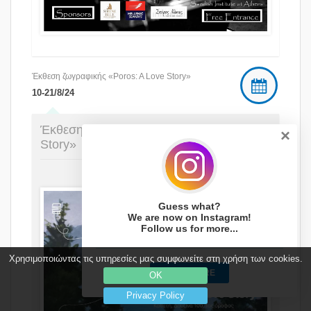
Έκθεση ζωγραφικής «Poros: A Love Story»
10-21/8/24
Έκθεση ζωγραφικής «Poros: A Love
×
Story»
Guess what?
We are now on Instagram!
Follow us for more...
Χρησιμοποιώντας τις υπηρεσίες μας συμφωνείτε στη χρήση των cookies.
CLICK HERE
OK
Privacy Policy