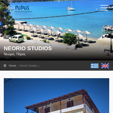
NEORIO STUDIOS
Νεώριο, Πόρος
Home
Neorio Studios