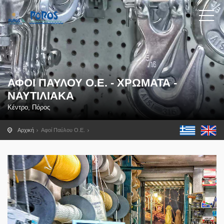
ΑΦΟΊ ΠΑΎΛΟΥ Ο.Ε. - ΧΡΏΜΑΤΑ -
ΝΑΥΤΙΛΙΑΚΆ
Κέντρο, Πόρος
Αρχική
Αφοί Παύλου Ο.Ε.