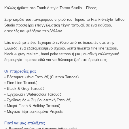
Καλώς ήρθατε στο Frank-ë-style Tattoo Studio – Πόρος!
Στην καρδιά του πανέμορφου νησιού του Πόρου, το Frank-ë-style Tattoo
Studio προσφέρει επαγγελματική τέχνη τατουάζ σε ένα καθαρό,
ασφαλές και φιλόξενο περιβάλλον.
Είτε αναζητάτε ένα ξεχωριστό ενθύμιο από τις διακοπές σας στην
Ελλάδα, ένα εξατομικευμένο σχέδιο, λεπτεπίλεπτα fine line tattoos,
black & grey realism, hand poke tattoos ή μια μοναδική καλλιτεχνική
δημιουργία, είμαστε εδώ για να δώσουμε ζωή στο όραμά σας.
Οι Υπηρεσίες μας
• Εξατομικευμένα Τατουάζ (Custom Tattoos)
• Fine Line Τατουάζ
• Black & Grey Τατουάζ
• Έγχρωμα / Watercolour Τατουάζ
• Σχεδιασμός & Συμβουλευτική Τατουάζ
• Μικρά Flash & Holiday Τατουάζ
• Μεγάλα Εξατομικευμένα Projects
Γιατί να μας επιλέξετε;
✔ Επαγγελματίας και έμπειρος tattoo artist