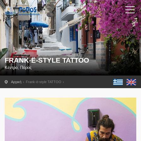
FRANK-Ë-STYLE TATTOO
Κέντρο, Πόρος
Αρχική
Frank-ë-style TATTOO